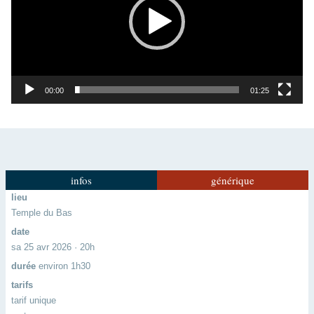
00:00
01:25
infos
générique
lieu
Temple du Bas
date
sa 25 avr 2026 · 20h
durée
environ 1h30
tarifs
tarif unique